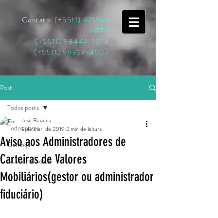
Contato
(+5511)
97158-
9878
(+5511)
98447-1018
(+5511)
99327-4507
Post
Todos posts
José Brazuna
Todos posts
8 de mar. de 2019
2 min de leitura
Aviso aos Administradores de
Começar
Carteiras de Valores
Sua comunidade
Mobiliários(gestor ou administrador
fiduciário)